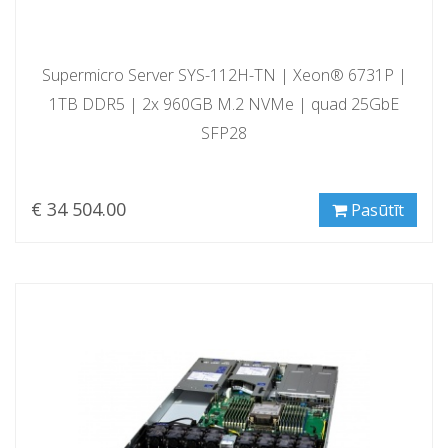
Supermicro Server SYS-112H-TN | Xeon® 6731P |
1TB DDR5 | 2x 960GB M.2 NVMe | quad 25GbE
SFP28
€ 34 504.00
Pasūtīt