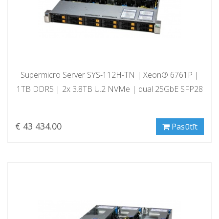
Supermicro Server SYS-112H-TN | Xeon® 6761P |
1TB DDR5 | 2x 3.8TB U.2 NVMe | dual 25GbE SFP28
€ 43 434.00
Pasūtīt