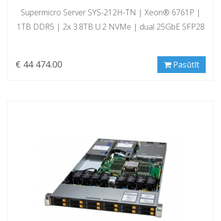
Supermicro Server SYS-212H-TN | Xeon® 6761P |
1TB DDR5 | 2x 3.8TB U.2 NVMe | dual 25GbE SFP28
€ 44 474.00
Pasūtīt