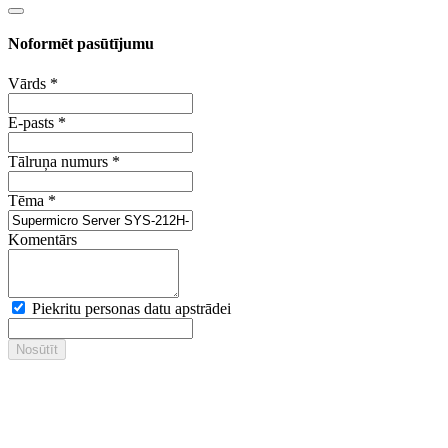
Noformēt pasūtījumu
Vārds
*
E-pasts
*
Tālruņa numurs
*
Tēma
*
Komentārs
Piekritu personas datu apstrādei
Nosūtīt