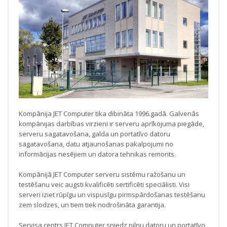
Kompānija JET Computer tika dibināta 1996.gadā. Galvenās
kompānijas darbības virzieni ir serveru aprīkojuma piegāde,
serveru sagatavošana, galda un portatīvo datoru
sagatavošana, datu atjaunošanas pakalpojumi no
informācijas nesējiem un datora tehnikas remonts.
Kompānijā JET Computer serveru sistēmu ražošanu un
testēšanu veic augsti kvalificēti sertificēti speciālisti. Visi
serveri iziet rūpīgu un vispusīgu pirmspārdošanas testēšanu
zem slodzes, un tiem tiek nodrošināta garantija.
Servisa centrs JET Computer sniedz pilnu datoru un portatīvo