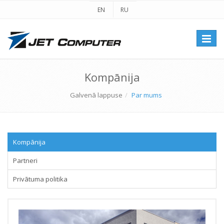
EN
RU
Перек
навиг
Kompānija
Galvenā lappuse
Par mums
Kompānija
Partneri
Privātuma politika