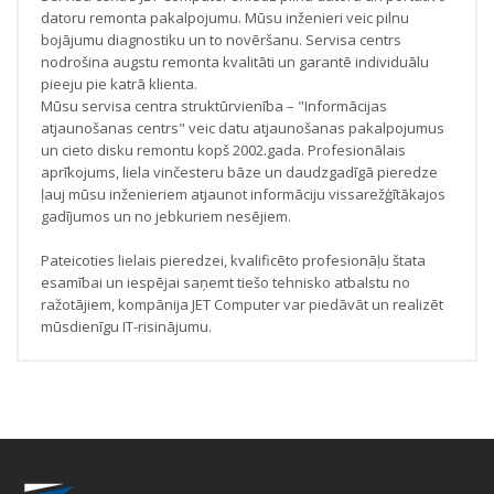
datoru remonta pakalpojumu. Mūsu inženieri veic pilnu
bojājumu diagnostiku un to novēršanu. Servisa centrs
nodrošina augstu remonta kvalitāti un garantē individuālu
pieeju pie katrā klienta.
Mūsu servisa centra struktūrvienība – "Informācijas
atjaunošanas centrs" veic datu atjaunošanas pakalpojumus
un cieto disku remontu kopš 2002.gada. Profesionālais
aprīkojums, liela vinčesteru bāze un daudzgadīgā pieredze
ļauj mūsu inženieriem atjaunot informāciju vissarežģītākajos
gadījumos un no jebkuriem nesējiem.
Pateicoties lielais pieredzei, kvalificēto profesionāļu štata
esamībai un iespējai saņemt tiešo tehnisko atbalstu no
ražotājiem, kompānija JET Computer var piedāvāt un realizēt
mūsdienīgu IT-risinājumu.