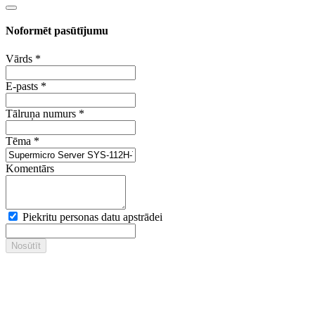
Noformēt pasūtījumu
Vārds
*
E-pasts
*
Tālruņa numurs
*
Tēma
*
Komentārs
Piekritu personas datu apstrādei
Nosūtīt