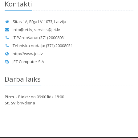
Kontakti
Sitas 1A, Rīga LV-1073, Latvija
info@jet.lv
,
serviss@jet.lv
IT Pārdošana: (371) 20008031
Tehniska nodaļa: (371) 20008031
http://www.jet.lv
JET Computer SIA
Darba laiks
Pirm. - Piekt.:
no 09:00 līdz 18:00
St, Sv:
brīvdiena