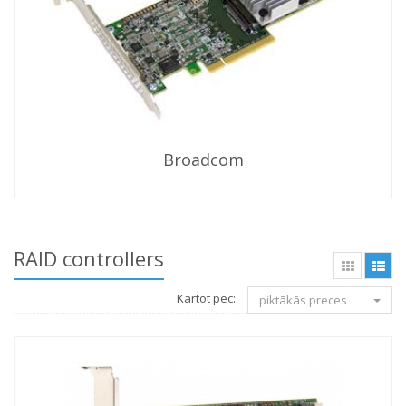
Broadcom
RAID controllers
Kārtot pēc:
piktākās preces