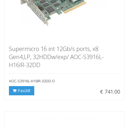
Supermicro 16 int 12Gb/s ports, x8
Gen4,LP, 32HDDw/exp/ AOC-S3916L-
H16IR-32DD
AOC-S3916L-H16IR-32DD-O
Pasūtīt
€ 741.00