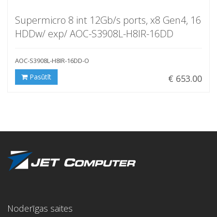
Supermicro 8 int 12Gb/s ports, x8 Gen4, 16
HDDw/ exp/ AOC-S3908L-H8IR-16DD
AOC-S3908L-H8IR-16DD-O
Pasūtīt
€ 653.00
Noderīgas saites