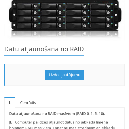
Datu atjaunošana no RAID
Uzdot jautājumu
Cenrādis
Datu atjaunošana no RAID masīviem (RAID 0, 1, 5, 10).
JET Computer palīdzēs atjaunot datus no jebkāda līmeņa
bojātiem RAID masīviem. Tāpat arī mēs strādājam ar jebkādu