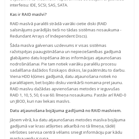
interfeisu: IDE, SCSI, SAS, SATA.
Kas ir RAID masīvi?
RAID masīvā paralēli strādā vairāki cietie diski (RAID
saīsinājums parādījās tieši no tādas sistēmas nosaukuma -
Redundant Arrays of Independent Discs).
Šāda masīva galvenais uzdevums ir visas sistēmas
ražotspējas paaugstināšana un nepieciešamības gadījumā
glabājamo datu kopēšana ātras informācijas atjaunošanas
nodrošināšanai. Pie tam notiek vairāku paralēlu procesu
sadalīšana dažādos fiziskajos diskos, lai paātrinātu to darbu.
Viena HDD kļūmes gadījumā, datu atjaunošana notiek no
paralēlajiem, bet bojāto disku vienkārši nomaina pret jaunu.
RAID masīvu dažādas apvienošanas metodes ir ieguvušas
RAID 1, 10, 5, 50, 6 vai 60. līmeņa nosaukumu. Pastāv arī RAID-0
un JBOD, kuri nav liekais masīvs.
Datu atjaunošana bojājuma gadījumā no RAID masīviem.
Jāņem vērā, ka datu atjaunošanas metodes masīva bojājuma
gadījumā var krasi atšķirties atkarībā no tā līmeņa, tādēļ
vēršoties servisa centrā vēlams sniegt informāciju par kādu
masīva veidu ir runa.