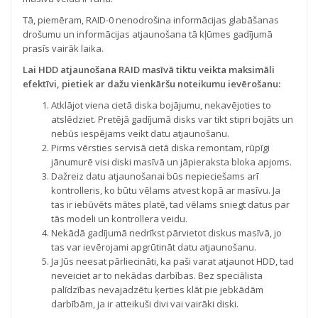
Tā, piemēram, RAID-0 nenodrošina informācijas glabāšanas
drošumu un informācijas atjaunošana tā kļūmes gadījumā
prasīs vairāk laika.
Lai HDD atjaunošana RAID masīvā tiktu veikta maksimāli
efektīvi, pietiek ar dažu vienkāršu noteikumu ievērošanu:
Atklājot viena cietā diska bojājumu, nekavējoties to
atslēdziet. Pretējā gadījumā disks var tikt stipri bojāts un
nebūs iespējams veikt datu atjaunošanu.
Pirms vērsties servisā cietā diska remontam, rūpīgi
jānumurē visi diski masīvā un jāpieraksta bloka apjoms.
Dažreiz datu atjaunošanai būs nepieciešams arī
kontrolleris, ko būtu vēlams atvest kopā ar masīvu. Ja
tas ir iebūvēts mātes platē, tad vēlams sniegt datus par
tās modeli un kontrollera veidu.
Nekādā gadījumā nedrīkst pārvietot diskus masīvā, jo
tas var ievērojami apgrūtināt datu atjaunošanu.
Ja Jūs neesat pārliecināti, ka paši varat atjaunot HDD, tad
neveiciet ar to nekādas darbības. Bez speciālista
palīdzības nevajadzētu ķerties klāt pie jebkādām
darbībām, ja ir atteikuši divi vai vairāki diski.