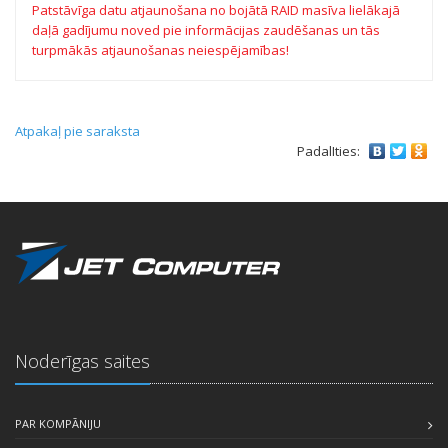
Patstāvīga datu atjaunošana no bojātā RAID masīva lielākajā
daļā gadījumu noved pie informācijas zaudēšanas un tās
turpmākās atjaunošanas neiespējamības!
Atpakaļ pie saraksta
PadalIties:
Noderīgas saites
PAR KOMPĀNIJU