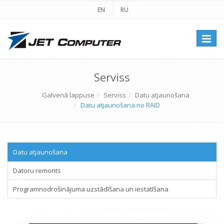
EN
RU
Перек
навиг
Serviss
Galvenā lappuse
Serviss
Datu atjaunošana
Datu atjaunošana no RAID
Datu atjaunošana
Datoru remonts
Programnodrošinājuma uzstādīšana un iestatīšana