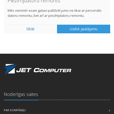
Piezīmjdatoru remonts
Mēs vienmēr esam gatavi palīdzēt jums ne tikai ar personālo
datoru remontu, bet arī ar piezīmjdatoru remontu.
Sīkāk
Uzdot jautājumu
Noderīgas saites
PAR KOMPĀNIJU