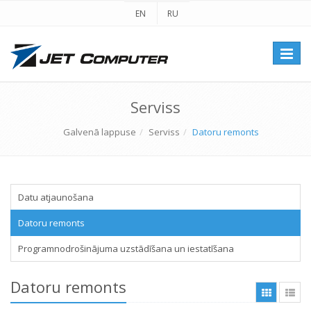
EN
RU
Перек
навиг
Serviss
Galvenā lappuse
Serviss
Datoru remonts
Datu atjaunošana
Datoru remonts
Programnodrošinājuma uzstādīšana un iestatīšana
Datoru remonts