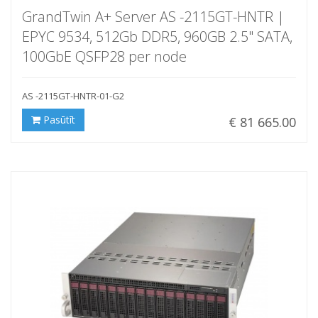
GrandTwin A+ Server AS -2115GT-HNTR |
EPYC 9534, 512Gb DDR5, 960GB 2.5" SATA,
100GbE QSFP28 per node
AS -2115GT-HNTR-01-G2
Pasūtīt
€ 81 665.00