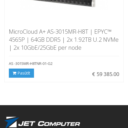
MicroCloud A+ AS-3015MR-H8T | EPYC™
4565P | 64GB DDR5 | 2x 1.92TB U.2 NVMe
| 2x 10GbE/25GbE per node
AS -3015MR-H8TNR-01-G2
Pasūtīt
€ 59 385.00