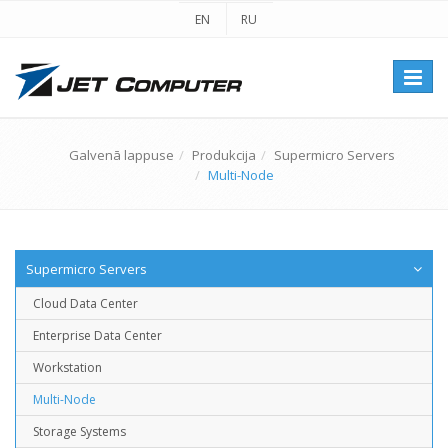
EN
RU
Перек
навиг
Galvenā lappuse
Produkcija
Supermicro Servers
Multi-Node
Supermicro Servers
Cloud Data Center
Enterprise Data Center
Workstation
Multi-Node
Storage Systems