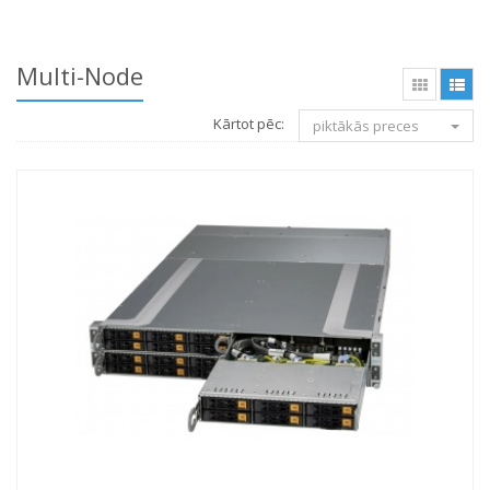
Multi-Node
Kārtot pēc:
piktākās preces