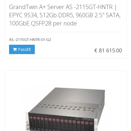
GrandTwin A+ Server AS -2115GT-HNTR |
EPYC 9534, 512Gb DDR5, 960GB 2.5" SATA,
100GbE QSFP28 per node
AS -2115GT-HNTR-01-G2
Pasūtīt
€ 81 615.00