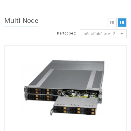
Multi-Node
Kārtot pēc:
pēc alfabēta: A - Ž