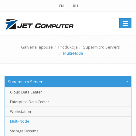
EN
RU
Перек
навиг
Galvenā lappuse
Produkcija
Supermicro Servers
Multi-Node
Supermicro Servers
Cloud Data Center
Enterprise Data Center
Workstation
Multi-Node
Storage Systems