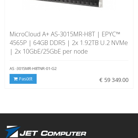
MicroCloud A+ AS-3015MR-H8T | EPYC™
4565P | 64GB DDR5 | 2x 1.92TB U.2 NVMe
| 2x 10GbE/25GbE per node
AS -3015MR-H8TNR-01-G2
Pasūtīt
€ 59 349.00