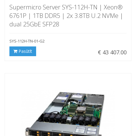
Supermicro Server SYS-112H-TN | Xeon®
6761P | 1TB DDR5 | 2x 3.8TB U.2 NVMe |
dual 25GbE SFP28
SYS-112H-TN-01-G2
Pasūtīt
€ 43 407.00