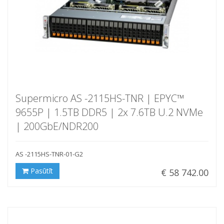
Supermicro AS -2115HS-TNR | EPYC™
9655P | 1.5TB DDR5 | 2x 7.6TB U.2 NVMe
| 200GbE/NDR200
AS -2115HS-TNR-01-G2
Pasūtīt
€ 58 742.00