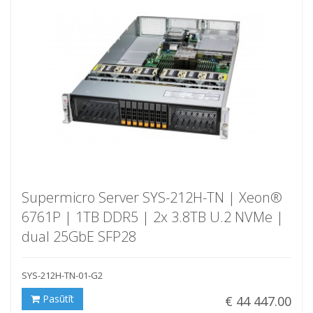
Supermicro Server SYS-212H-TN | Xeon®
6761P | 1TB DDR5 | 2x 3.8TB U.2 NVMe |
dual 25GbE SFP28
SYS-212H-TN-01-G2
Pasūtīt
€ 44 447.00