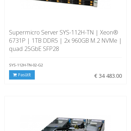
Supermicro Server SYS-112H-TN | Xeon®
6731P | 1TB DDR5 | 2x 960GB M.2 NVMe |
quad 25GbE SFP28
SYS-112H-TN-02-G2
Pasūtīt
€ 34 483.00